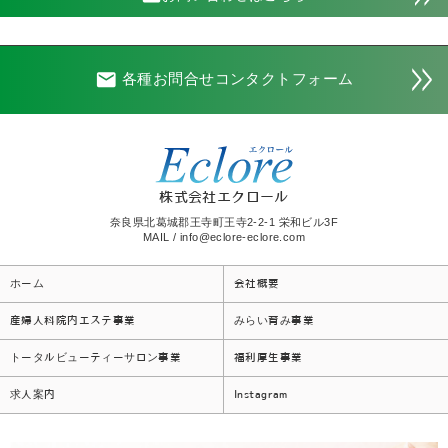
email
各種お問合せコンタクトフォーム
株式会社エクロール
奈良県北葛城郡王寺町王寺2-2-1 栄和ビル3F
MAIL / info@eclore-eclore.com
ホーム
会社概要
産婦人科院内エステ事業
みらい育み事業
トータルビューティーサロン事業
福利厚生事業
求人案内
Instagram